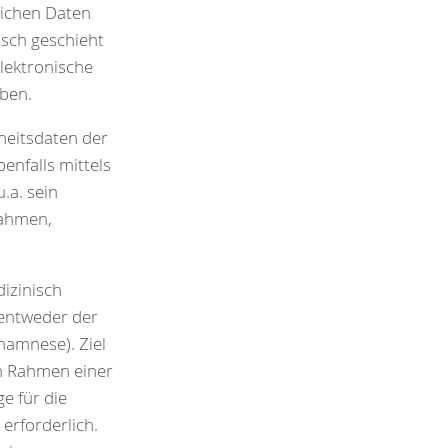
lichen Daten
isch geschieht
elektronische
oben.
eitsdaten der
enfalls mittels
.a. sein
nahmen,
izinisch
 entweder der
namnese). Ziel
im Rahmen einer
e für die
erforderlich.