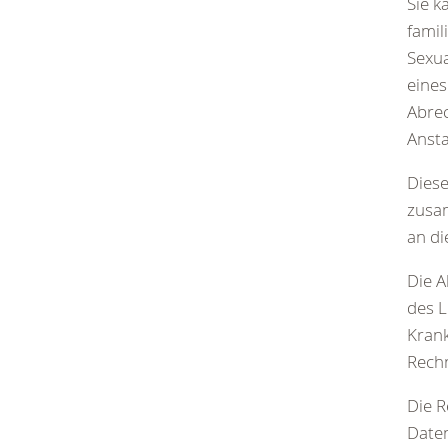
Sie k
famil
Sexua
eines
Abre
Ansta
Diese
zusa
an di
Die A
des L
Krank
Rechn
Die R
Daten