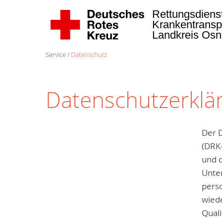
Rettungsdiens
Krankentransp
Landkreis Os
Service
Datenschutz
Datenschutzerklä
Der 
(DRK
und d
Unte
pers
wied
Qual