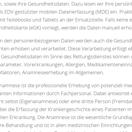
, sowie Ihre Gesundheitsdaten. Dazu lesen wir Ihre persön
ls EDV-gestützter mobilen Datenerfassung (MDE) ein. Prakt
mit Notebooks und Tablets an der Einsatzstelle. Falls keine 
dheitskarte (eGK) vorliegt, werden die Daten manuell erh
n den personenbezogenen Daten werden auch die Gesundh
nten erhoben und verarbeitet. Diese Verarbeitung erfolgt eb
Gesundheitsdaten im Sinne des Rettungsdienstes können u
parameter, Vorerkrankungen, Allergien, Medikamentenein
kofaktoren, Anamneseerhebung im Allgemeinen.
namnese ist die professionelle Erhebung von potenziell med
anten Informationen durch Fachpersonal. Dabei antwortet
nt selbst (Eigenanamnese) oder eine dritte Person (Fremda
abei die Erfassung der Krankengeschichte eines Patienten 
llen Erkrankung. Die Anamnese ist die wesentliche Grundlag
re Behandlung und ist in allen medizinischen Einrichtungen 