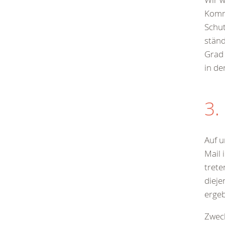
Kommu
Schut
ständ
Grad 
in de
3.
Auf u
Mail 
trete
dieje
erge
Zweck