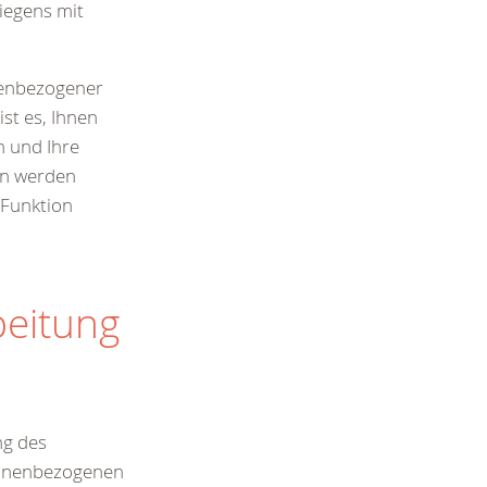
iegens mit
nenbezogener
ist es, Ihnen
n und Ihre
en werden
r Funktion
beitung
ng des
sonenbezogenen