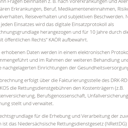
ann Fragen beinhalten z. B. nach Vorerkrankungen und Aller
iären Erkrankungen, Beruf, Medikamenteneinnahmen, Risik
lverhalten, Reiseverhalten und subjektiven Beschwerden. 
 jeden Einsatzes wird das digitale Einsatzprotokoll als
chnungsgrundlage herangezogen und für 10 Jahre durch d
lt öffentlichen Rechts“ KAÖR aufbewahrt.
 erhobenen Daten werden in einem elektronischen Protoko
mmengeführt und im Rahmen der weiteren Behandlung un
e nachgelagerten Einrichtungen der Gesundheitsversorgung
brechnung erfolgt über die Fakturierungsstelle des DRK-RD
KOS die Rettungsdienstgebühren den Kostenträgern (z.B.
enversicherung, Berufsgenossenschaft, Unfallversicherung, 
ung stellt und verwaltet.
echtsgrundlage für die Erhebung und Verarbeitung der zu
 ist das Niedersächsische Rettungsdienstgesetz (NRettDG) 