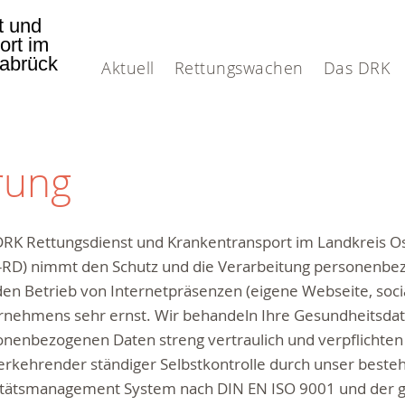
t und
ort im
nabrück
Aktuell
Rettungswachen
Das DRK
rung
DRK Rettungsdienst und Krankentransport im Landkreis Os
-RD) nimmt den Schutz und die Verarbeitung personenbe
en Betrieb von Internetpräsenzen (eigene Webseite, soci
rnehmens sehr ernst. Wir behandeln Ihre Gesundheitsdat
onenbezogenen Daten streng vertraulich und verpflichte
erkehrender ständiger Selbstkontrolle durch unser best
itätsmanagement System nach DIN EN ISO 9001 und der g