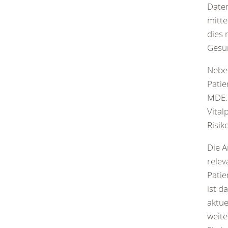
Daten
mitte
dies 
Gesun
Nebe
Patie
MDE. 
Vital
Risi
Die A
relev
Patie
ist d
aktue
weite