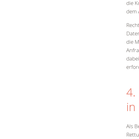
die K
dem A
Recht
Daten
die M
Anfr
dabei
erford
4.
in
Als B
Rettu