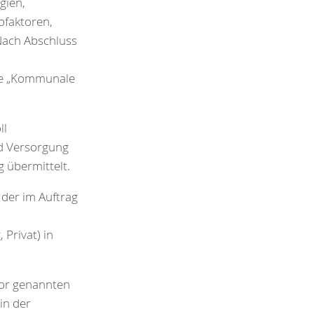
gien,
ofaktoren,
Nach Abschluss
ie „Kommunale
ll
d Versorgung
 übermittelt.
 der im Auftrag
Privat) in
vor genannten
in der