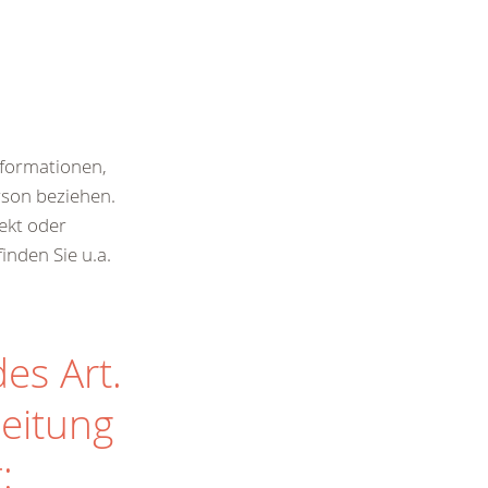
nformationen,
erson beziehen.
rekt oder
inden Sie u.a.
es Art.
beitung
: