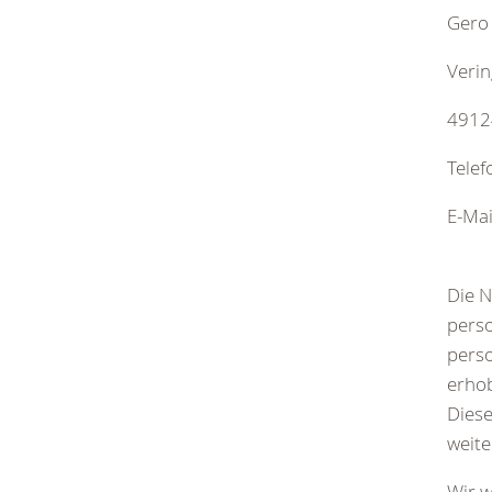
Gero
Verin
4912
Tele
E-Mai
Die N
perso
perso
erhob
Diese
weit
Wir w