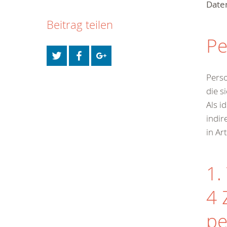
Daten
Beitrag teilen
Pe
Perso
die s
Als i
indir
in Ar
1.
4 
pe